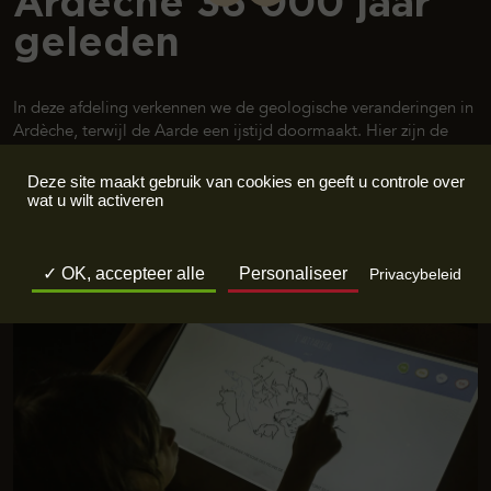
Ardèche 36 000 jaar
geleden
In deze afdeling verkennen we de geologische veranderingen in
Ardèche, terwijl de Aarde een ijstijd doormaakt. Hier zijn de
landschappen te zien waarin onze voorouders leefden; maar
ook de rijke, en buitengewone
prehistorische fauna
. Holen-
Deze site maakt gebruik van cookies en geeft u controle over
beren en leeuwen, mammoets en wolharige neushoorns,
wat u wilt activeren
reuzenhert en wisent zijn in scène gezet in de vorm van
diorama’s, en worden
op ware grootte getoond
.
OK, accepteer alle
Personaliseer
Privacybeleid