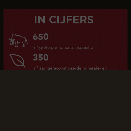
IN CIJFERS
650
m² grote permanente expositie
350
m² aan gereconstrueerde minerale- en
plantaardige decors
1
gigantisch panorama van
600
m², gemaakt
van
1 500
foto’s
1
bioscoopzaal met
65
zitplaatsen