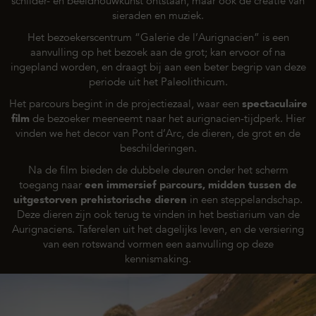
schilder- en beeldhouwkunst ontstaan, maar ook de creatie van
sieraden en muziek.
Het bezoekerscentrum “Galerie de l’Aurignacien” is een
aanvulling op het bezoek aan de grot; kan ervoor of na
ingepland worden, en draagt bij aan een beter begrip van deze
periode uit het Paleolithicum.
Het parcours begint in de projectiezaal, waar een
spectaculaire
film
de bezoeker meeneemt naar het aurignacien-tijdperk. Hier
vinden we het decor van Pont d’Arc, de dieren, de grot en de
beschilderingen.
Na de film bieden de dubbele deuren onder het scherm
toegang naar
een immersief parcours, midden tussen de
uitgestorven prehistorische dieren
in een steppelandschap.
Deze dieren zijn ook terug te vinden in het bestiarium van de
Aurignaciens. Taferelen uit het dagelijks leven, en de versiering
van een rotswand vormen een aanvulling op deze
kennismaking.